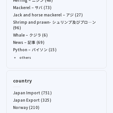
Herring – ニシン (46)
Mackerel – サバ (73)
Jack and horse mackerel – アジ (27)
Shrimp and prawn- シュリンプ及びプロ―ン
(96)
Whale – クジラ (6)
News – 記事 (69)
Python – パイソン (15)
+ others
country
Japan Import (751)
Japan Export (325)
Norway (210)