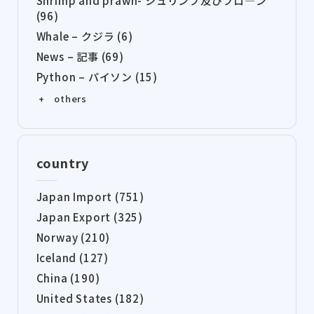
Shrimp and prawn- シュリンプ及びプロ―ン
(96)
Whale – クジラ (6)
News – 記事 (69)
Python – パイソン (15)
+ others
country
Japan Import (751)
Japan Export (325)
Norway (210)
Iceland (127)
China (190)
United States (182)