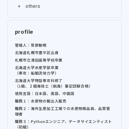
profile
管理人：笹原敏明
北海道札幌市豊平区出身
札幌市立清田高等学校卒業
北海道大学水産学部卒業
（専攻：船舶流体力学）
北海道大学特設専攻科修了
（1級、２級海技士（航海）筆記試験合格）
使用言語：日本語、英語、中国語
職務１：水産物の輸出入販売
職務２：海外生産加工工場での水産物検品員、品質管
理者
職務３：Pythonエンジニア、データサイエンティスト
（初級）